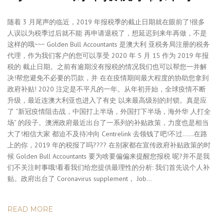
随着 3 月尾声的临近，2019 年报税季的截止日期就在眼前了!很多
人误以为税季过后就不能 再申请退税了，想延迟到来年再做，不是
这样的哦~~~ Golden Bull Accountants 是澳大利 亚税务局注册的税务
代理，作为我们客户的您可以享受 2020 年 5 月 15 作为 2019 年报
税的 截止日期。之前有逾期没有报税的情况我们也可以帮您一并解
决!帮您避免不必要的罚款，并 在在疫情期间最大程度的协助您拿到
政府补贴! 2020 注定是不平凡的一年。从年初开始，全球疫情不断
升级，最近连澳大利亚也进入了有史 以来最高级别的封锁。真是应
了 “新冠疫情阻击战，中国打上半场，外国打下半场，海外华 人打全
场” 的段子。澳洲政府最近出台了一系列的补贴政策，力度也是相当
大了!相信大家 都迫不及待冲向 Centrelink 去领钱了吧!不过……在路
上的你，2019 年的税报了吗???? 在别家都在宣传政府补贴政策的时
候 Golden Bull Accountants 要为啥要偏偏来提醒您报税 呢?并不是我
们不关注时事哦!看看我们给您提供最理性的分析: 我们首先说个人补
贴。政府出台了 Coronavirus supplement， Job…
READ MORE