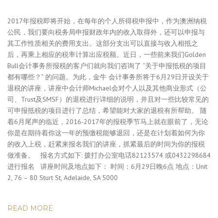
2017年报税即将开始，在每年的个人所得税申报中，作为澳洲纳税
公民，我们要向税务局申报财政年内的收入取得外，还可以申报与
其工作性质相关的费用支出。这部分支出可以直接与收入相抵之
后，再乘上相应的税率计算出应税额。近日，一些前来我们Golden
Bull会计事务所报税的客户们就向我们咨询了 “关于申报抵税的项目
都有哪些？” 的问题。为此，金牛 会计事务所将于6月29日开设关于
退税的讲座，讲座中会计师Michael会对个人以及其他商业形式（公
司、Trust及SMSF）的退税进行详细的说明，并且对一些比较常见的
可申报抵税的项目进行了总结，希望能对大家的退税有所帮助。 随
着6月尾声的临近，2016-2017年的报税季节马上就在眼前了，无论
你是在期待着你这一年的预缴税能够退回，还是在计划着如何为你
的收入上税，赶紧来报名我们的讲座，抓紧最后的时间为你的报税
做准备。 报名方式如下: 拨打办公室电话82123574 或0432298684
进行报名 讲座时间及地点如下： 时间：6月29日晚6点 地点：Unit
2, 76 – 80 Sturt St, Adelaide, SA 5000
READ MORE