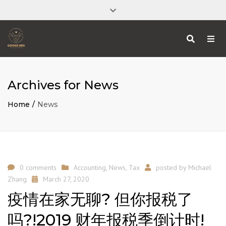
Address: 312 Morphett Street Adelaide 5000
Close
Mon - Fri : 9:00 am - 5:00 pm
top
Search
Togg
bar
08 8212 3574
navi
michael@goldenbullaccountants.com.au
Archives for News
Home
News
0 comments
Accounting
,
News
,
Tax
posted by
Michael
Zhang
March 27, 2020
疫情在家无聊? 但你报税了
吗?!2019 财年报税季倒计时!