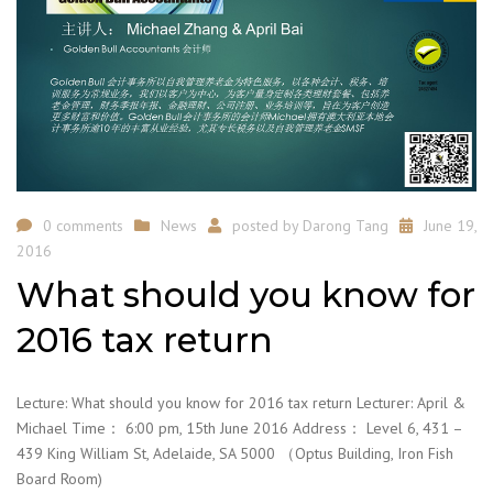
0 comments
News
posted by
Darong Tang
June 19,
2016
What should you know for
2016 tax return
Lecture: What should you know for 2016 tax return Lecturer: April &
Michael Time： 6:00 pm, 15th June 2016 Address： Level 6, 431 –
439 King William St, Adelaide, SA 5000 （Optus Building, Iron Fish
Board Room)